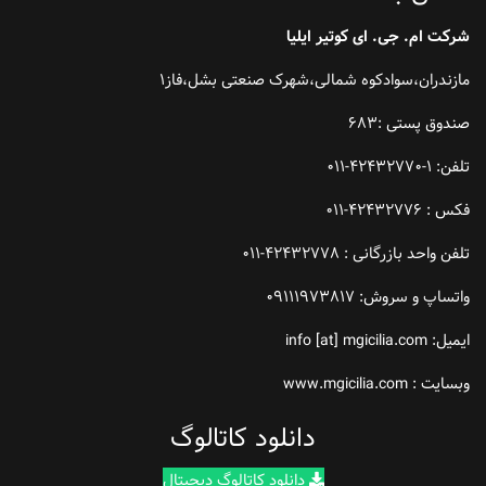
شرکت ام. جی. ای کوتیر ایلیا
مازندران،سوادکوه شمالی،شهرک صنعتی بشل،فاز1
صندوق پستی :683
تلفن: 1-42432770-011
فکس : 42432776-011
تلفن واحد بازرگانی : 42432778-011
واتساپ و سروش: 09111973817
ایمیل: info [at] mgicilia.com
وبسایت : www.mgicilia.com
دانلود کاتالوگ
دانلود کاتالوگ دیجیتال