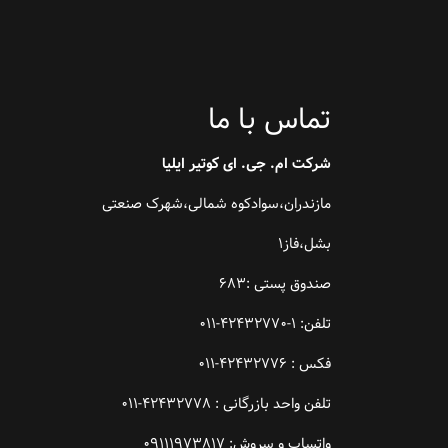
تماس با ما
شرکت ام. جی. ای کوتیر ایلیا
مازندران،سوادکوه شمالی،شهرک صنعتی
بشل،فاز1
صندوق پستی :683
تلفن: 1-42432770-011
فکس : 42432776-011
تلفن واحد بازرگانی : 42432778-011
واتساپ و سروش: 09111973817